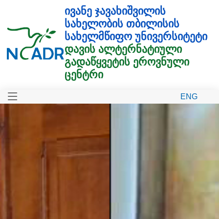
ᲘᲕᲐᲜᲔ ᲯᲐᲕᲐᲮᲘᲨᲕᲘᲚᲘᲡ
ᲡᲐᲮᲔᲚᲝᲑᲘᲡ ᲗᲑᲘᲚᲘᲡᲘᲡ
ᲡᲐᲮᲔᲚᲛᲬᲘᲤᲝ ᲣᲜᲘᲕᲔᲠᲡᲘᲢᲔᲢᲘ
ᲓᲐᲕᲘᲡ ᲐᲚᲢᲔᲠᲜᲐᲢᲘᲣᲚᲘ
ᲒᲐᲓᲐᲬᲧᲕᲔᲢᲘᲡ ᲔᲠᲝᲕᲜᲣᲚᲘ
ᲪᲔᲜᲢᲠᲘ
ENG