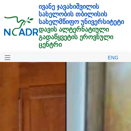
ᲘᲕᲐᲜᲔ ᲯᲐᲕᲐᲮᲘᲨᲕᲘᲚᲘᲡ
ᲡᲐᲮᲔᲚᲝᲑᲘᲡ ᲗᲑᲘᲚᲘᲡᲘᲡ
ᲡᲐᲮᲔᲚᲛᲬᲘᲤᲝ ᲣᲜᲘᲕᲔᲠᲡᲘᲢᲔᲢᲘ
ᲓᲐᲕᲘᲡ ᲐᲚᲢᲔᲠᲜᲐᲢᲘᲣᲚᲘ
ᲒᲐᲓᲐᲬᲧᲕᲔᲢᲘᲡ ᲔᲠᲝᲕᲜᲣᲚᲘ
ᲪᲔᲜᲢᲠᲘ
ENG