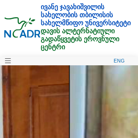
ᲘᲕᲐᲜᲔ ᲯᲐᲕᲐᲮᲘᲨᲕᲘᲚᲘᲡ
ᲡᲐᲮᲔᲚᲝᲑᲘᲡ ᲗᲑᲘᲚᲘᲡᲘᲡ
ᲡᲐᲮᲔᲚᲛᲬᲘᲤᲝ ᲣᲜᲘᲕᲔᲠᲡᲘᲢᲔᲢᲘ
ᲓᲐᲕᲘᲡ ᲐᲚᲢᲔᲠᲜᲐᲢᲘᲣᲚᲘ
ᲒᲐᲓᲐᲬᲧᲕᲔᲢᲘᲡ ᲔᲠᲝᲕᲜᲣᲚᲘ
ᲪᲔᲜᲢᲠᲘ
ENG